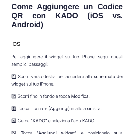
Come Aggiungere un Codice
QR con KADO (iOS vs.
Android)
iOS
Per aggiungere il widget sul tuo iPhone, segui questi
semplici passaggi:
1️⃣ Scorri verso destra per accedere alla
schermata dei
widget
sul tuo iPhone.
2️⃣ Scorri fino in fondo e tocca
Modifica
.
3️⃣ Tocca l'icona
+ (Aggiungi)
in alto a sinistra.
4️⃣ Cerca
"KADO"
e seleziona l'app KADO.
5️⃣ Tocca
"Aggiungi widget"
e posizionalo sulla