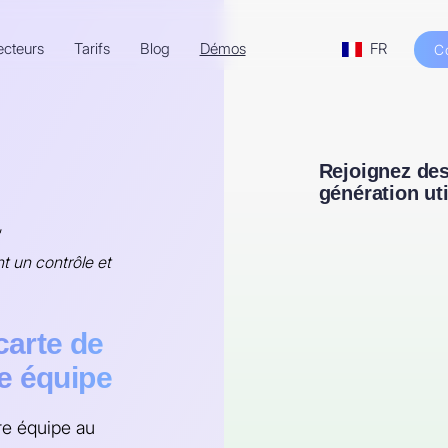
ecteurs
Tarifs
Blog
Démos
FR
C
Rejoignez des
génération ut
nt un contrôle et
arte de
e équipe
re équipe au