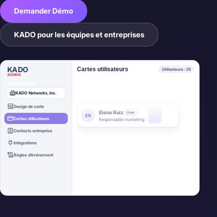
James Mitchell
User
Demander Démo
JM
VP Sales
KADO pour les équipes et entreprises
Elena Ruiz
User
ER
Responsable marketing
KADO
Cartes utilisateurs
Utilisateurs : 29
ADMIN
ADMIN AREA
Marcus Webb
User
MW
KADO Networks, Inc.
Account Executive
Design de carte
Sarah Chen
Admin
Cartes utilisateurs
SC
Directrice commerciale
Contacts entreprise
Intégrations
Règles d’événement
Déploiement en masse terminé
24 cartes créées