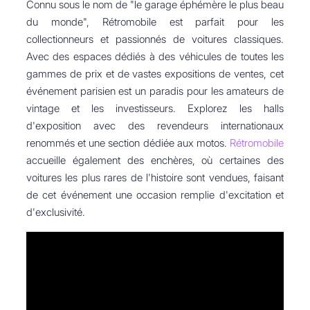
Connu sous le nom de "le garage éphémère le plus beau
du monde", Rétromobile est parfait pour les
collectionneurs et passionnés de voitures classiques.
Avec des espaces dédiés à des véhicules de toutes les
gammes de prix et de vastes expositions de ventes, cet
événement parisien est un paradis pour les amateurs de
vintage et les investisseurs. Explorez les halls
d'exposition avec des revendeurs internationaux
renommés et une section dédiée aux motos.
Rétromobile
accueille également des enchères, où certaines des
voitures les plus rares de l'histoire sont vendues, faisant
de cet événement une occasion remplie d'excitation et
d'exclusivité.