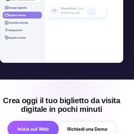
Account Executive
Design biglietto
Sarah Chen
Admin
SC
Biglietti utente
Head of Sales
Contatti azienda
Integrazioni
Regole evento
Rollout massivo completato
24 biglietti creati
Crea oggi il tuo biglietto da visita
digitale in pochi minuti
Inizia sul Web
Richiedi una Demo