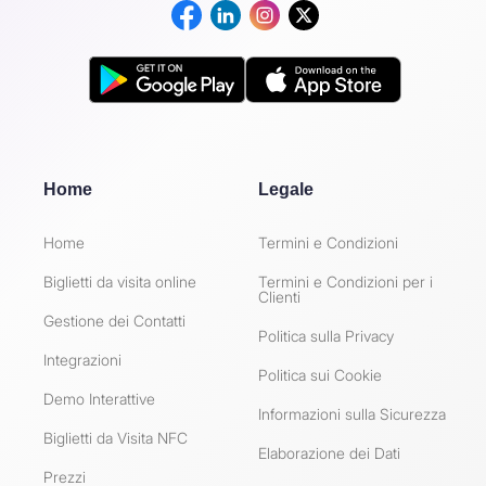
Home
Legale
Home
Termini e Condizioni
Biglietti da visita online
Termini e Condizioni per i
Clienti
Gestione dei Contatti
Politica sulla Privacy
Integrazioni
Politica sui Cookie
Demo Interattive
Informazioni sulla Sicurezza
Biglietti da Visita NFC
Elaborazione dei Dati
Prezzi