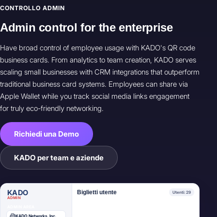
CONTROLLO ADMIN
Admin control for the enterprise
Have broad control of employee usage with KADO's QR code
business cards. From analytics to team creation, KADO serves
scaling small businesses with CRM integrations that outperform
traditional business card systems. Employees can share via
Apple Wallet while you track social media links engagement
for truly eco-friendly networking.
James Mitchell
User
JM
Richiedi una Demo
VP Sales
KADO per team e aziende
Elena Ruiz
User
ER
Marketing Lead
KADO
Biglietti utente
Utenti: 29
ADMIN
ADMIN AREA
Marcus Webb
User
MW
KADO Networks, Inc.