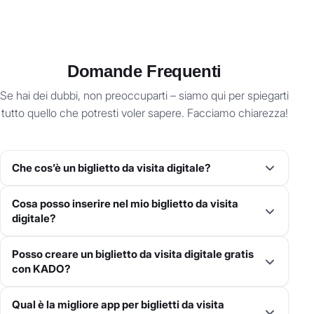
Domande Frequenti
Se hai dei dubbi, non preoccuparti – siamo qui per spiegarti
tutto quello che potresti voler sapere. Facciamo chiarezza!
Che cos’è un biglietto da visita digitale?
Un
biglietto da visita digitale
è l’alternativa moderna al
Cosa posso inserire nel mio biglietto da visita
classico biglietto cartaceo. Ti permette di condividere i
digitale?
tuoi dati di contatto in modo istantaneo tramite QR code,
tecnologia NFC o link diretto. A differenza delle versioni
Con KADO, puoi includere nome, ruolo, azienda e
Posso creare un biglietto da visita digitale gratis
cartacee, i biglietti da visita digitali sono interattivi,
informazioni di contatto come email e numero di telefono
con KADO?
aggiornabili in tempo reale e personalizzabili per
nel tuo biglietto da visita digitale. Puoi anche aggiungere
connessioni più efficaci.
link a social media, WhatsApp, Calendly, video e pulsanti
Sì!
Con il piano gratuito
Networker Lite
, puoi
creare un
Qual è la migliore app per biglietti da visita
personalizzati. Le funzionalità avanzate ti consentono di
biglietto da visita digitale personalizzato
, aggiungere link e