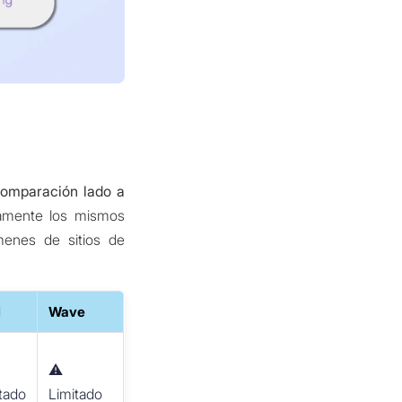
omparación lado a
tamente los mismos
menes de sitios de
l
Wave
⚠️
tado
Limitado