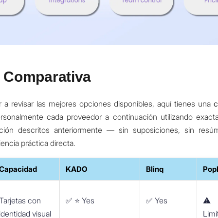
a Comparativa
a revisar las mejores opciones disponibles, aquí tienes una
c
rsonalmente cada proveedor a continuación utilizando exac
uación descritos anteriormente — sin suposiciones, sin resú
encia práctica directa.
Capacidad
KADO
Blinq
Pop
Tarjetas con
✅ ⭐️
Yes
✅ Yes
⚠️
identidad visual
Limi