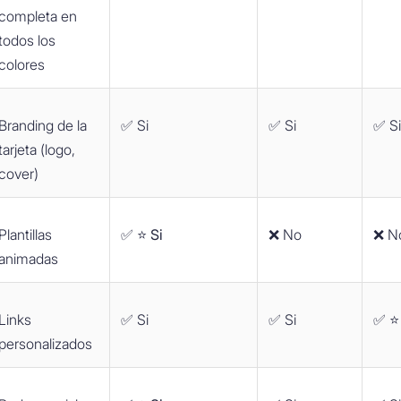
completa en
todos los
colores
Branding de la
✅ Si
✅ Si
✅ S
tarjeta (logo,
cover)
Plantillas
✅ ⭐️ Si
❌ No
❌ N
animadas
Links
✅ Si
✅ Si
✅ ⭐️
personalizados