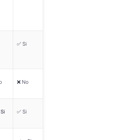
i
✅ Si
o
❌ No
 Si
✅ Si