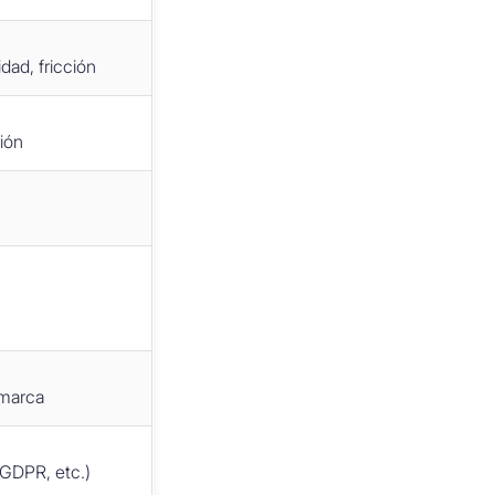
dad, fricción
ción
 marca
(GDPR, etc.)