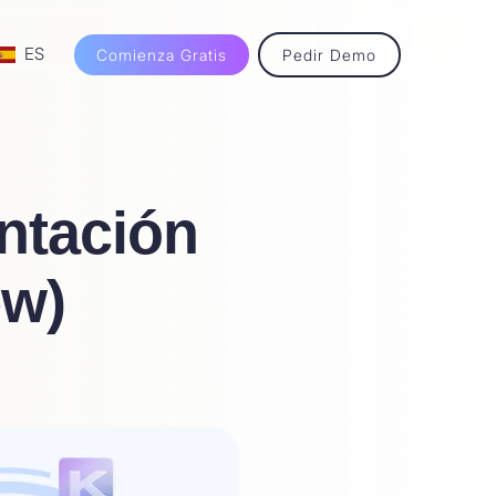
ES
Comienza Gratis
Pedir Demo
entación
ew)