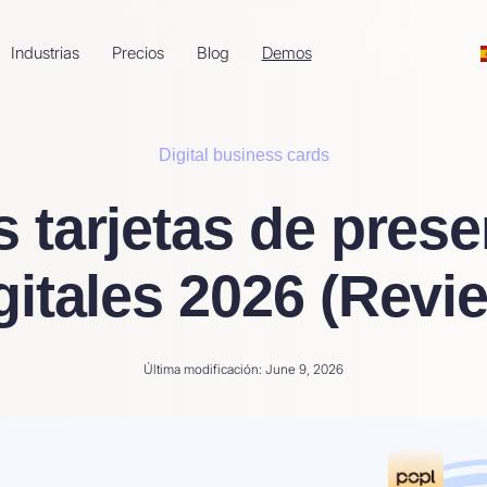
Industrias
Precios
Blog
Demos
Digital business cards
 tarjetas de pres
gitales 2026 (Revi
Última modificación: June 9, 2026