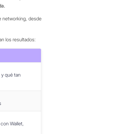
da.
de networking, desde
n los resultados:
 y qué tan
s
 con Wallet,